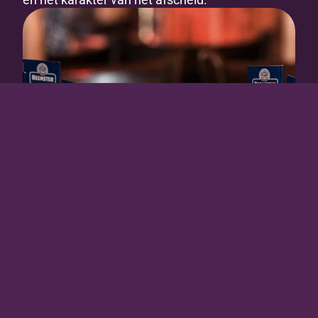
Voldoende zitplaatsen 
en 
toegankelijkheid
Wij beschikken over voldoende zitplaatsen, 
ook voor oudere gasten. Onze locatie aan 
de Koemarkt in het centrum van 
Purmerend is goed bereikbaar en biedt een 
comfortabele setting voor zowel kleine als 
grotere gezelschappen.